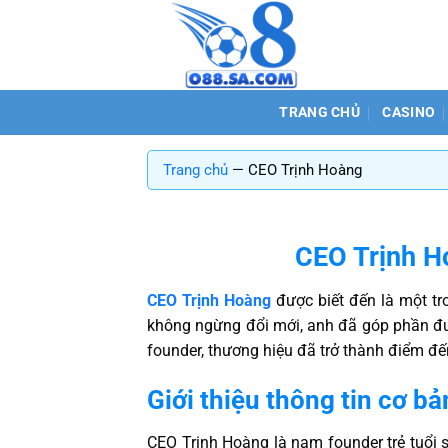
Chuyển
đến
nội
dung
TRANG CHỦ
CASINO
Trang chủ
—
CEO Trịnh Hoàng
CEO Trịnh H
CEO Trịnh Hoàng
được biết đến là một tro
không ngừng đổi mới, anh đã góp phần đư
founder, thương hiệu đã trở thành điểm đ
Giới thiệu thông tin cơ b
CEO Trịnh Hoàng là nam founder trẻ tuổi s