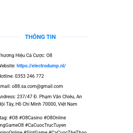
THÔNG TIN
hương Hiệu Cá Cược: O8
ebsite:
https://electrodump.nl/
otline: 0353 246 772
mail:
o88.sa.com@gmail.com
ndress: 237/47 Đ. Phạm Văn Chiêu, An
ội Tây, Hồ Chí Minh 70000, Việt Nam
tag: #O8 #O8Casino #O8Online
ngGameO8 #CaCuocTrucTuyen
sinoOnline #SlotGame #CaCuocTheThao