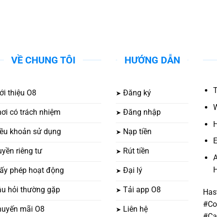
VỀ CHUNG TÔI
HƯỚNG DẪN
T
ới thiệu O8
Đăng ký
W
ơi có trách nhiệm
Đăng nhập
H
ều khoản sử dụng
Nạp tiền
E
yền riêng tư
Rút tiền
A
H
ấy phép hoạt động
Đại lý
u hỏi thường gặp
Tải app O8
Has
#Co
huyến mãi O8
Liên hệ
#Ca