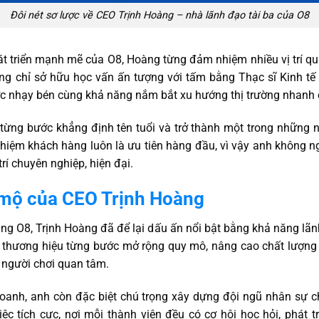
Đôi nét sơ lược về CEO Trịnh Hoàng – nhà lãnh đạo tài ba của O8
t triển mạnh mẽ của O8, Hoàng từng đảm nhiệm nhiều vị trí quan
g chỉ sở hữu học vấn ấn tượng với tấm bằng Thạc sĩ Kinh tế 
ợc nhạy bén cùng khả năng nắm bắt xu hướng thị trường nhanh
từng bước khẳng định tên tuổi và trở thành một trong những n
nghiệm khách hàng luôn là ưu tiên hàng đầu, vì vậy anh không n
í chuyên nghiệp, hiện đại.
mộ của CEO Trịnh Hoàng
ùng O8, Trịnh Hoàng đã để lại dấu ấn nổi bật bằng khả năng lãn
 thương hiệu từng bước mở rộng quy mô, nâng cao chất lượng 
o người chơi quan tâm.
doanh, anh còn đặc biệt chú trọng xây dựng đội ngũ nhân sự 
c tích cực, nơi mỗi thành viên đều có cơ hội học hỏi, phát 