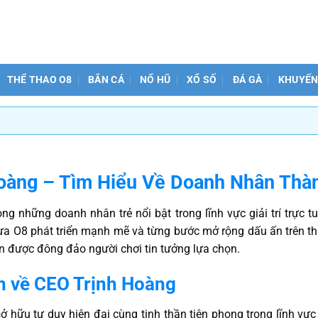
THỂ THAO O8
BẮN CÁ
NỔ HŨ
XỔ SỐ
ĐÁ GÀ
KHUYẾN
oàng – Tìm Hiểu Về Doanh Nhân Thàn
ng những doanh nhân trẻ nổi bật trong lĩnh vực giải trí trực 
a O8 phát triển mạnh mẽ và từng bước mở rộng dấu ấn trên thị
ến được đông đảo người chơi tin tưởng lựa chọn.
ản về CEO Trịnh Hoàng
ở hữu tư duy hiện đại cùng tinh thần tiên phong trong lĩnh vực 