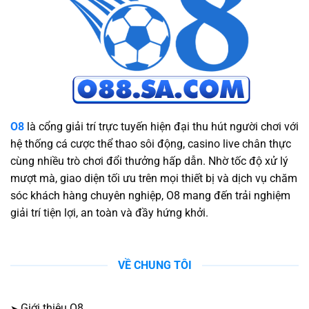
O8
là cổng giải trí trực tuyến hiện đại thu hút người chơi với
hệ thống cá cược thể thao sôi động, casino live chân thực
cùng nhiều trò chơi đổi thưởng hấp dẫn. Nhờ tốc độ xử lý
mượt mà, giao diện tối ưu trên mọi thiết bị và dịch vụ chăm
sóc khách hàng chuyên nghiệp, O8 mang đến trải nghiệm
giải trí tiện lợi, an toàn và đầy hứng khởi.
VỀ CHUNG TÔI
Giới thiệu O8