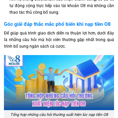
tự động cộng trực tiếp vào tài khoản O8 mà không cần
thao tác thủ công bổ sung.
Góc giải đáp thắc mắc phổ biến khi nạp tiền O8
Để giúp quá trình giao dịch diễn ra thuận lợi hơn, dưới đây
là những câu hỏi mà hội viên thường gặp nhất trong quá
trình bổ sung ngân sách cá cược.
Tổng hợp những câu hỏi thường xuất hiện lúc nạp tiền O8