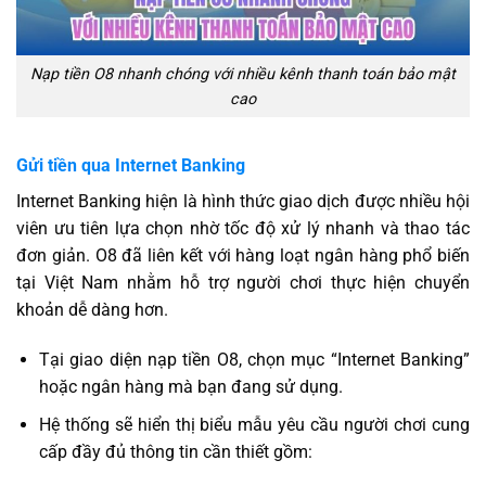
Nạp tiền O8 nhanh chóng với nhiều kênh thanh toán bảo mật
cao
Gửi tiền qua Internet Banking
Internet Banking hiện là hình thức giao dịch được nhiều hội
viên ưu tiên lựa chọn nhờ tốc độ xử lý nhanh và thao tác
đơn giản. O8 đã liên kết với hàng loạt ngân hàng phổ biến
tại Việt Nam nhằm hỗ trợ người chơi thực hiện chuyển
khoản dễ dàng hơn.
Tại giao diện nạp tiền O8, chọn mục “Internet Banking”
hoặc ngân hàng mà bạn đang sử dụng.
Hệ thống sẽ hiển thị biểu mẫu yêu cầu người chơi cung
cấp đầy đủ thông tin cần thiết gồm: