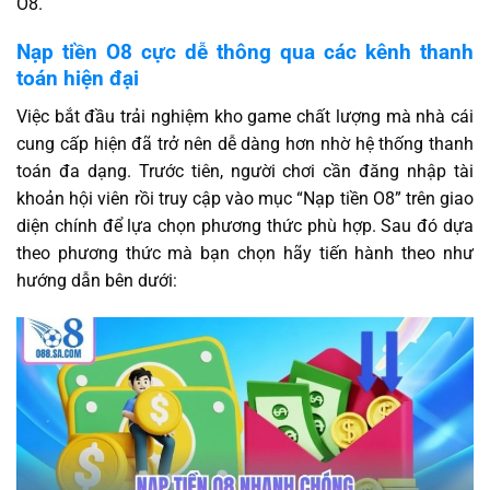
O8.
Nạp tiền O8 cực dễ thông qua các kênh thanh
toán hiện đại
Việc bắt đầu trải nghiệm kho game chất lượng mà nhà cái
cung cấp hiện đã trở nên dễ dàng hơn nhờ hệ thống thanh
toán đa dạng. Trước tiên, người chơi cần đăng nhập tài
khoản hội viên rồi truy cập vào mục “Nạp tiền O8” trên giao
diện chính để lựa chọn phương thức phù hợp. Sau đó dựa
theo phương thức mà bạn chọn hãy tiến hành theo như
hướng dẫn bên dưới: