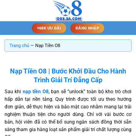
Chuyển
đến
nội
dung
+68K ƯU ĐÃI
ĐĂNG NHẬP
Trang chủ
—
Nạp Tiền O8
Nạp Tiền O8 | Bước Khởi Đầu Cho Hành
Trình Giải Trí Đẳng Cấp
Sau khi
nạp tiền O8
, bạn sẽ “unlock” toàn bộ kho trò chơi
hấp dẫn tại nền tảng. Quy trình được tối ưu theo hướng
đơn giản, dễ thực hiện và bảo mật cao nhằm mang lại trải
nghiệm thuận tiện cho người dùng. Chỉ với vài bước cơ
bản, hội viên đã có thể bổ sung ngân sách đồng thời sẵn
sàng tham gia hàng loạt sản phẩm giải trí chất lượng cùng