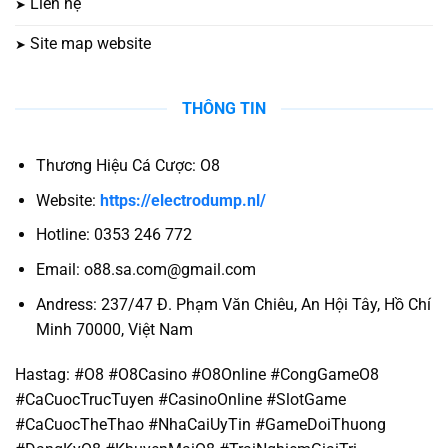
Liên hệ
Site map website
THÔNG TIN
Thương Hiệu Cá Cược: O8
Website:
https://electrodump.nl/
Hotline: 0353 246 772
Email:
o88.sa.com@gmail.com
Andress: 237/47 Đ. Phạm Văn Chiêu, An Hội Tây, Hồ Chí
Minh 70000, Việt Nam
Hastag: #O8 #O8Casino #O8Online #CongGameO8
#CaCuocTrucTuyen #CasinoOnline #SlotGame
#CaCuocTheThao #NhaCaiUyTin #GameDoiThuong