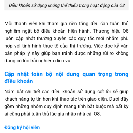
Điều khoản sử dụng không thể thiếu trong hoạt động của O8
Mỗi thành viên khi tham gia nền tảng đều cần tuân thủ
nghiêm ngặt bộ điều khoản hiện hành. Thương hiệu O8
luôn cập nhật thường xuyên các quy tắc mới nhằm phù
hợp với tình hình thực tế của thị trường. Việc đọc kỹ văn
bản pháp lý này giúp bạn tránh được những rủi ro không
đáng có lúc trải nghiệm dịch vụ.
Cập nhật toàn bộ nội dung quan trọng trong
điều khoản
Nắm bắt chi tiết các điều khoản sử dụng cốt lõi sẽ giúp
khách hàng tự tin hơn khi thao tác trên giao diện. Dưới đây
gồm những nhóm quy định mang tính bắt buộc mà bất kỳ
ai cũng phải tuân thủ lúc gia nhập nhà cái O8.
Đăng ký hội viên